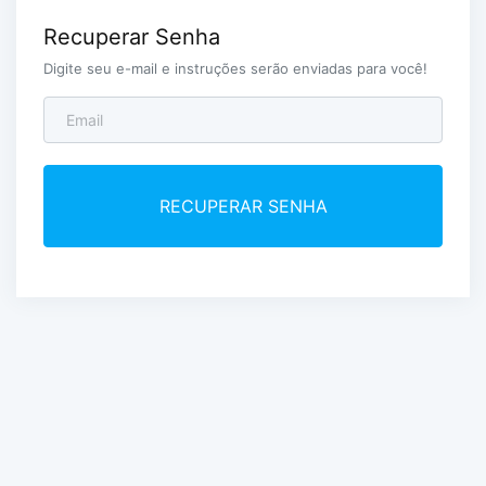
Recuperar Senha
Digite seu e-mail e instruções serão enviadas para você!
RECUPERAR SENHA